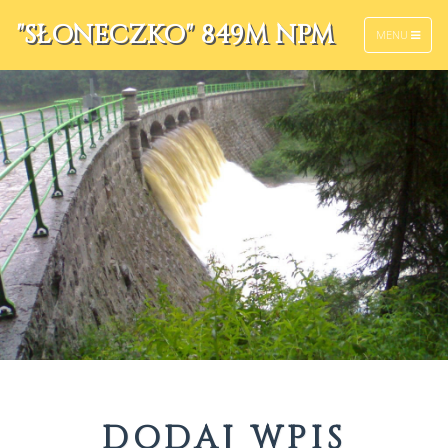
"SŁONECZKO" 849M NPM
MENU
DODAJ WPIS