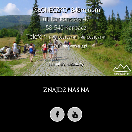
"SŁONECZKO" 849m npm
ul. Karkonoska 47
58-540 Karpacz
Telefon:
[+48] 503187141
[+48] 503187141
Email:
markopol@ig.pl
Formularz kontaktowy
ZNAJDŹ NAS NA