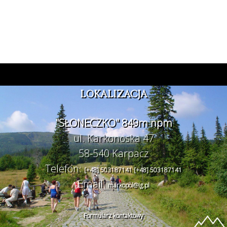
LOKALIZACJA
"SŁONECZKO" 849m npm
ul. Karkonoska 47
58-540 Karpacz
Telefon:
[+48] 503187141
[+48] 503187141
Email:
markopol@ig.pl
Formularz kontaktowy