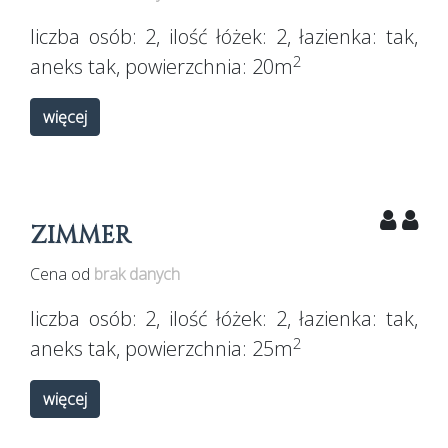
liczba osób:
2
, ilość łóżek:
2
, łazienka:
tak
,
2
aneks
tak
, powierzchnia:
20m
więcej
ZIMMER
Cena od
brak danych
liczba osób:
2
, ilość łóżek:
2
, łazienka:
tak
,
2
aneks
tak
, powierzchnia:
25m
więcej