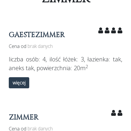
GAESTEZIMMER
Cena od
brak danych
liczba osób:
4
, ilość łóżek:
3
, łazienka:
tak
,
2
aneks
tak
, powierzchnia:
20m
więcej
ZIMMER
Cena od
brak danych