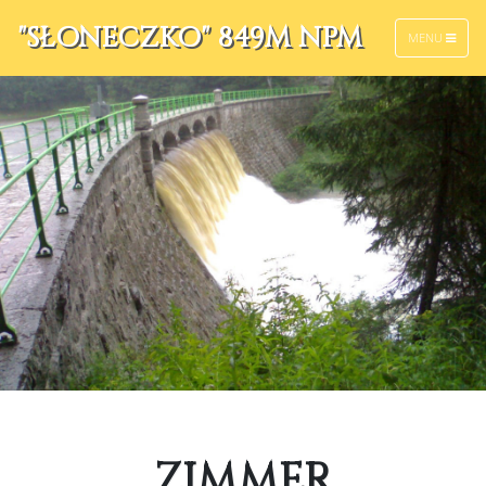
"SŁONECZKO" 849M NPM
MENU
ZIMMER